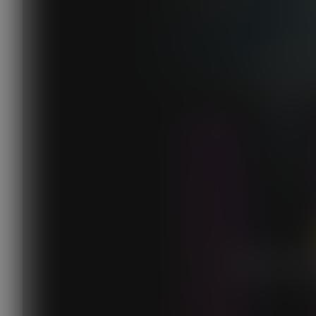
Por favor, regi