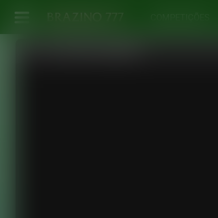
COMPETIÇÕES
3 GLITTERY DIAMONDS™