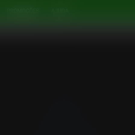
PROMOÇÕES
AJUDA