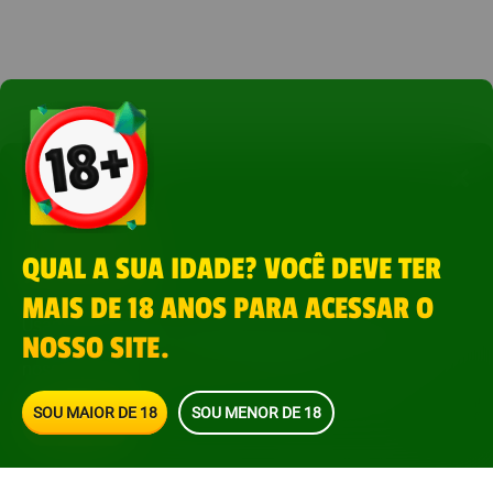
Observe os recursos especiais confirmados, pois eles podem
alterar a dinâmica de determinadas rodadas.
Mantenha limites de tempo e valor para jogar de forma
responsável.
O RTP pode variar conforme a configuração disponibilizada. A taxa
apresentada nesta página corresponde ao valor confirmado para
esta versão.
3 PLUCKY HENS - FAQ
Qual é o RTP de 3 Plucky Hens?
QUAL A SUA IDADE? VOCÊ DEVE TER
O RTP confirmado é de 95,30%. Esse percentual representa um
MAIS DE 18 ANOS PARA ACESSAR O
retorno teórico calculado em muitas rodadas e não garante
Usamos cookies para melhorar sua experiência. Ao
NOSSO SITE.
resultados individuais.
usar o Brazino777, você aceita nossos cookies. Veja
nossos
Termos e Condições
para mais.
Qual é o ganho máximo de 3 Plucky Hens?
SOU MAIOR DE 18
SOU MENOR DE 18
O limite técnico informado é de 5.000x o valor da aposta. Trata-se de
Menu
Slot
Ao Vivo
Crash
OK
um teto do jogo, não de um resultado garantido.
Quais recursos aparecem em 3 Plucky Hens?