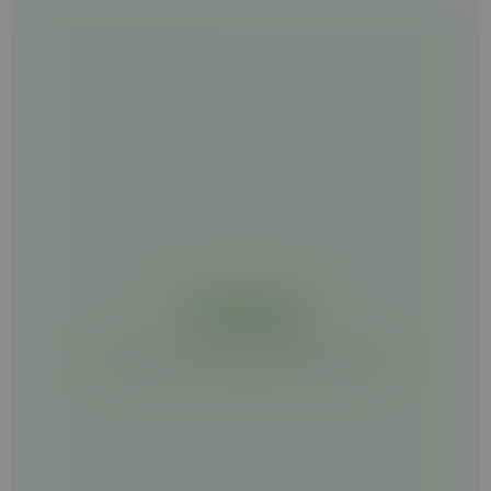
NÃO HÁ DADOS
ESPERA ALGUNS SEGUNDOS POR FAVOR