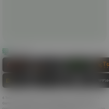
PROVEDORES
6 Tokens of Gold: Mystery Joker Link&Win™ é um slot de vídeo da
Games Global entre os slots online e jogos de cassino. O título
combina o tema Black com o recurso Additional Free Spins. O ganho