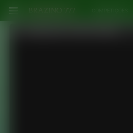
COMPETIÇÕES
AMAZING LINK™ APOLLO'S FORTUNE