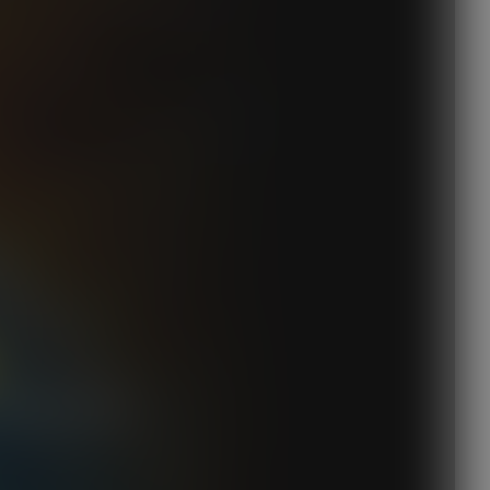
começar a jogar.