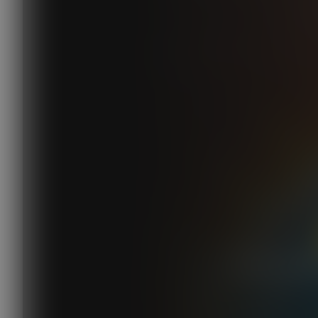
Por favor, regi