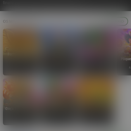
financeiros. Jogue com responsabilidade. 18+
OS MAIS JOGADOS
VER MAIS
EXCLUSIVO
Fortune Garuda
500
Pachinko
FlyX™ Cash Turbo™
Pôque
TADA
NEKO
BUCK STAKES
F
Onça Sortuda 500
Lucky Jaguar 2
4 Pots of Egypt
TADA
TADA
3OAKS