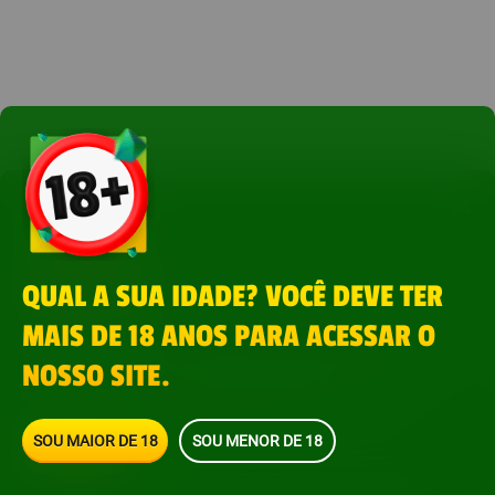
Inicie a rodada e acompanhe o resultado exibido pelo jogo.
Observe se algum dos recursos confirmados foi aplicado durante
a rodada.
Encerre a sessão ao atingir o limite de tempo ou de gasto
definido.
Os recursos Bonus Game, Bonus symbols, Bothway e Buy Feature
fazem parte da configuração informada, mas não alteram a
natureza aleatória de cada rodada.
ANCIENT FORTUNES MINOTAUR RISING™ - FAQ
QUAL A SUA IDADE? VOCÊ DEVE TER
Qual é o RTP de Ancient Fortunes Minotaur Rising™?
MAIS DE 18 ANOS PARA ACESSAR O
O RTP informado é de 94,03%. Esse percentual é teórico, calculado
Usamos cookies para melhorar sua experiência. Ao
em um grande volume de rodadas, e não garante resultados
NOSSO SITE.
usar o Brazino777, você aceita nossos cookies. Veja
individuais.
nossos
Termos e Condições
para mais.
Qual é o ganho máximo de Ancient Fortunes Minotaur Rising™?
SOU MAIOR DE 18
SOU MENOR DE 18
Menu
Slot
Ao Vivo
Crash
OK
O limite técnico informado é de 10.000x o valor da aposta. Esse
multiplicador não representa um resultado garantido.