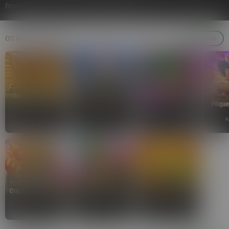
financeiros. Jogue com responsabilidade. 18+
OS MAIS JOGADOS
VER MAIS
EXCLUSIVO
Fortune Garuda
500
Pachinko
FlyX™ Cash Turbo™
Pôque
TADA
NEKO
BUCK STAKES
F
Onça Sortuda 500
Lucky Jaguar 2
4 Pots of Egypt
TADA
TADA
3OAKS