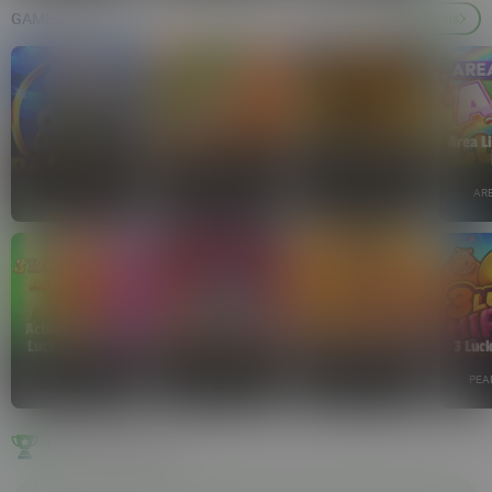
GAMES GLOBAL
VER MAIS
EXCLUSIVO
Area L
Pachinko
FlyX™
Catrina
NEKO
BUCK STAKES
NEKO
AR
Action Boost ™ 3
Area Link™ Phoenix
Golden Tiger:
Lucky Rainbows
Firestorm
Jackpot Fortunes™
3 Luc
SPINPLAY
AREAVEGAS
NEKO
PEA
ÚLTIMOS GANHOS