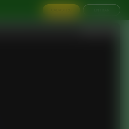
CADASTRO
ENTRAR