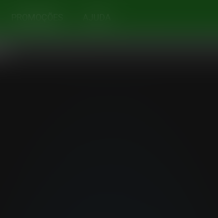
PROMOÇÕES
AJUDA
YS™