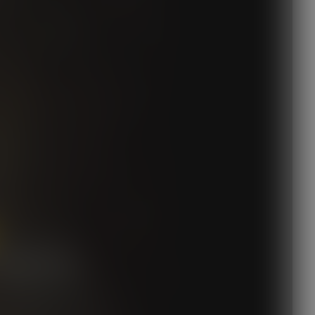
começar a jogar.