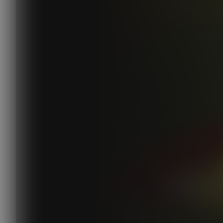
Por favor, regi