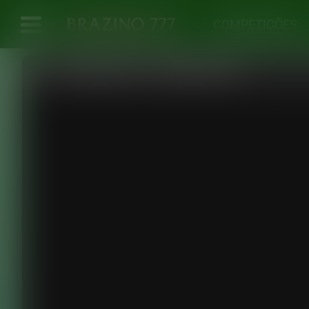
COMPETIÇÕES
AREA BUILD’R™ LEPRECHAUNS