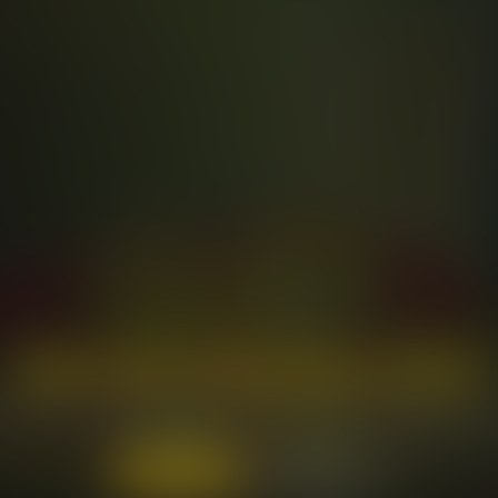
REGISTRE-SE OU FAÇA LOGIN
stre-se ou faça login para fazer seu primeiro depósito e 
CADASTRO
ENTRAR