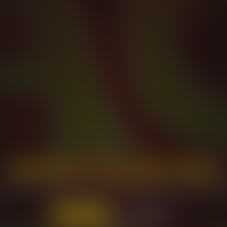
REGISTRE-SE OU FAÇA LOGIN
stre-se ou faça login para fazer seu primeiro depósito e 
CADASTRO
ENTRAR