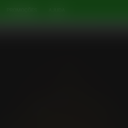
PROMOÇÕES
AJUDA