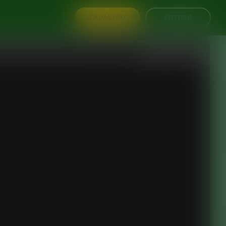
CADASTRO
ENTRAR