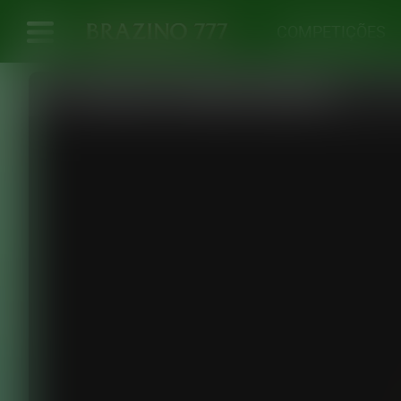
COMPETIÇÕES
AREA LINK™ DRAGON ASCENSION