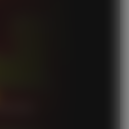
começar a jogar.