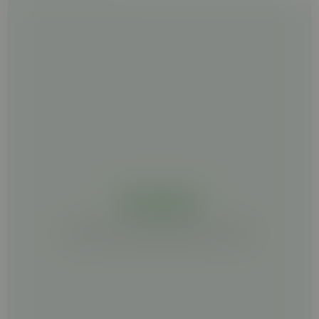
NÃO HÁ DADOS
ESPERA ALGUNS SEGUNDOS POR FAVOR