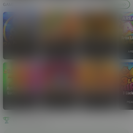
GAMES GLOBAL
VER MAIS
EXCLUSIVO
Area L
Pachinko
FlyX™
Catrina
NEKO
BUCK STAKES
NEKO
AR
Action Boost ™ 3
Area Link™ Phoenix
Golden Tiger:
Lucky Rainbows
Firestorm
Jackpot Fortunes™
3 Luc
SPINPLAY
AREAVEGAS
NEKO
PEA
ÚLTIMOS GANHOS