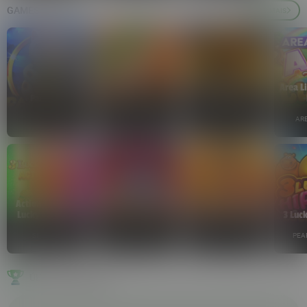
GAMES GLOBAL
VER MAIS
EXCLUSIVO
Area L
Pachinko
FlyX™
Catrina
NEKO
BUCK STAKES
NEKO
AR
Action Boost ™ 3
Area Link™ Phoenix
Golden Tiger:
Lucky Rainbows
Firestorm
Jackpot Fortunes™
3 Luc
SPINPLAY
AREAVEGAS
NEKO
PEA
ÚLTIMOS GANHOS