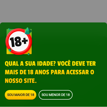
Entre os recursos confirmados estão Additional Free Spins, Additive
symbol, Bonus Bet. A ocorrência de cada recurso depende das regras
da rodada.
BASS CASH DELUXE™ - FAQ
Qual é o RTP de Bass Cash Deluxe™?
O RTP teórico informado é de 94,20%. Esse percentual é calculado em
muitas rodadas e não determina o resultado de uma sessão
individual.
Qual é o ganho máximo de Bass Cash Deluxe™?
QUAL A SUA IDADE? VOCÊ DEVE TER
O multiplicador máximo confirmado é de 5.000x o valor da aposta.
MAIS DE 18 ANOS PARA ACESSAR O
Quais recursos estão disponíveis em Bass Cash Deluxe™?
Usamos cookies para melhorar sua experiência. Ao
NOSSO SITE.
usar o Brazino777, você aceita nossos cookies. Veja
Os recursos confirmados incluem Additional Free Spins, Additive
nossos
Termos e Condições
para mais.
symbol, Bonus Bet, Bonus Game. A lista completa aparece na visão
geral.
SOU MAIOR DE 18
SOU MENOR DE 18
Menu
Slot
Ao Vivo
Crash
OK