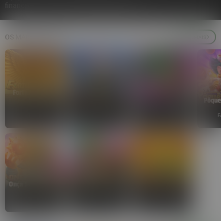
financeiros. Jogue com responsabilidade. 18+
OS MAIS JOGADOS
VER MAIS
EXCLUSIVO
Fortune Garuda
500
Pachinko
FlyX™ Cash Turbo™
Pôque
TADA
NEKO
BUCK STAKES
F
Onça Sortuda 500
Lucky Jaguar 2
4 Pots of Egypt
TADA
TADA
3OAKS