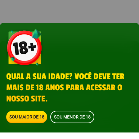
Quem é o provedor de Bells and Holly Multiplier Retro Roller™?
O provedor do jogo é Games Global.
Quais recursos estão disponíveis em Bells and Holly Multiplier Retro
Roller™?
Os recursos confirmados incluem Free Spins, Respins, Wild, Wilds
with multipliers. A lista completa aparece na visão geral.
QUAL A SUA IDADE? VOCÊ DEVE TER
MAIS DE 18 ANOS PARA ACESSAR O
Usamos cookies para melhorar sua experiência. Ao
NOSSO SITE.
usar o Brazino777, você aceita nossos cookies. Veja
nossos
Termos e Condições
para mais.
SOU MAIOR DE 18
SOU MENOR DE 18
Menu
Slot
Ao Vivo
Crash
OK