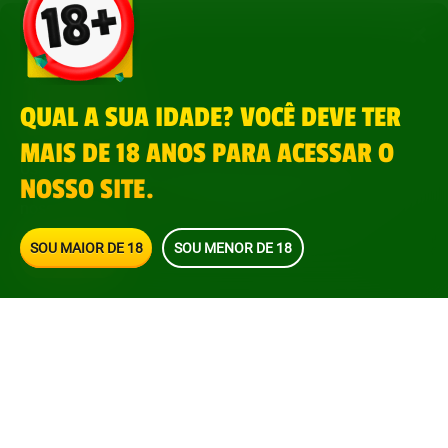
QUAL A SUA IDADE? VOCÊ DEVE TER
MAIS DE 18 ANOS PARA ACESSAR O
Usamos cookies para melhorar sua experiência. Ao
NOSSO SITE.
usar o Brazino777, você aceita nossos cookies. Veja
nossos
Termos e Condições
para mais.
SOU MAIOR DE 18
SOU MENOR DE 18
Menu
Slot
Ao Vivo
Crash
OK
Brazino 777
Jogos De Cassino
Cassino Ao Vivo
Esporte Bet
Mapa Do Site XML
Live Bet