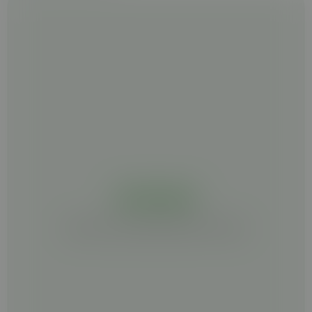
NÃO HÁ DADOS
ESPERA ALGUNS SEGUNDOS POR FAVOR