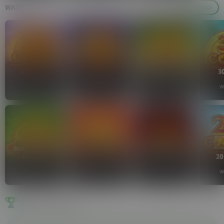
WAZDAN
VER MAIS
Hot Slot™: 777
25 Coins™
9 Coins™
Cash Out Grand
30
Gold Edition
WAZDAN
WAZDAN
WAZDAN
W
Hot Slot™: 777
Hot Slot™: 777
Cash Out
Sun of Fortune
Crown
20
WAZDAN
WAZDAN
WAZDAN
W
ÚLTIMOS GANHOS