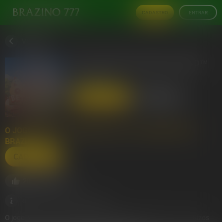
CADASTRO
ENTRAR
VOLTAR
BET THE FARM POWER COMBO™
SLINGSHOT
CADASTRO
ENTRAR
O JOGO ESTARÁ DISPONÍVEL APÓS O CADASTRO NO
BRAZINO777.
CADASTRO
20
12424
Visualizações
RTP:
94.2%
O jogo pode causar dependência, ansiedade, depressão e prejuízos