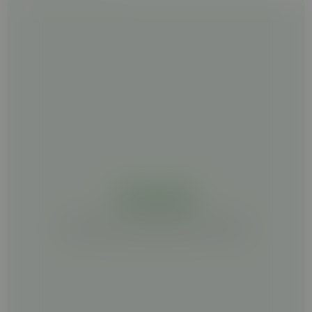
NÃO HÁ DADOS
ESPERA ALGUNS SEGUNDOS POR FAVOR