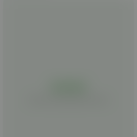
NÃO HÁ DADOS
ESPERA ALGUNS SEGUNDOS POR FAVOR