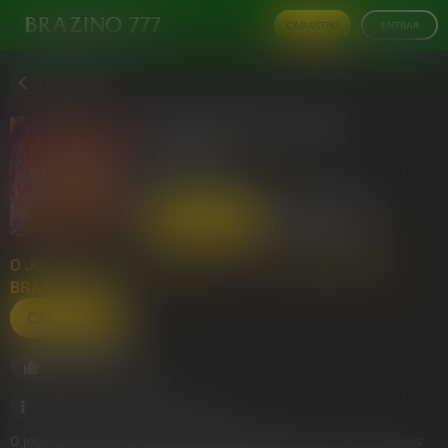
CADASTRO
ENTRAR
VOLTAR
BIGGER BONANZA RUSH
EXPRESS™
AREA_VEGAS
CADASTRO
ENTRAR
O JOGO ESTARÁ DISPONÍVEL APÓS O CADASTRO NO
BRAZINO777.
CADASTRO
61
18894
Visualizações
RTP:
94.53%
O jogo pode causar dependência, ansiedade, depressão e prejuízos