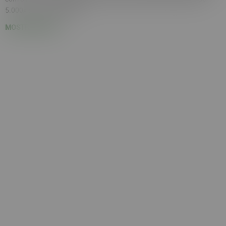
5.000x o valor da aposta.
MOSTRAR MAIS
O QUE É O SLOT BIGGER BONANZA RUSH EXPRESS™?
Bigger Bonanza Rush Express™ foi desenvolvido pela Games Global,
com estúdio AreaVegas Games, e tem lançamento registrado em
29/07/2025. A configuração informada é de 5x4, com sistema de
pagamento 20.
O RTP teórico é de 94,53% e a volatilidade indicada é alta. Esses
dados representam características matemáticas e não garantem
resultados individuais.
Visão geral: Bigger Bonanza Rush Express™
No cassino Brazino777, Bigger Bonanza Rush Express™ apresenta
as seguintes características técnicas confirmadas:
CARACTERÍSTICA
DETALHES
Nome
Bigger Bonanza Rush Express™