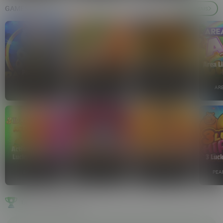
GAMES GLOBAL
VER MAIS
EXCLUSIVO
Area L
Pachinko
FlyX™
Catrina
NEKO
BUCK STAKES
NEKO
AR
Action Boost ™ 3
Area Link™ Phoenix
Golden Tiger:
Lucky Rainbows
Firestorm
Jackpot Fortunes™
3 Luc
SPINPLAY
AREAVEGAS
NEKO
PEA
ÚLTIMOS GANHOS