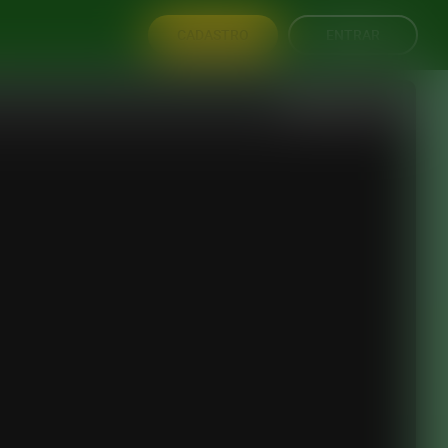
CADASTRO
ENTRAR