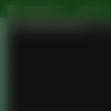
COMPETIÇÕES
BISON MOON POWER COMBO™