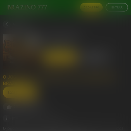
CADASTRO
ENTRAR
VOLTAR
BLAZIN' GUNS™
CRAZY_TOOTH
CADASTRO
ENTRAR
O JOGO ESTARÁ DISPONÍVEL APÓS O CADASTRO NO
BRAZINO777.
CADASTRO
22
7865
Visualizações
RTP:
94.37%
O jogo pode causar dependência, ansiedade, depressão e prejuízos