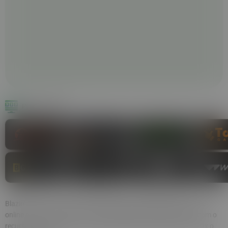
PROVEDORES
Blazin' Guns™ é um slot de vídeo da Games Global entre os slots
online e jogos de cassino. O título combina o tema Adventure com o
recurso Fixed Jackpots. O ganho máximo informado é de 6.729x o