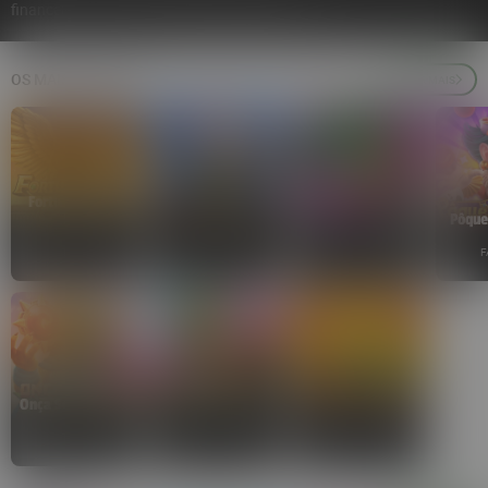
financeiros. Jogue com responsabilidade. 18+
OS MAIS JOGADOS
VER MAIS
EXCLUSIVO
Fortune Garuda
500
Pachinko
FlyX™ Cash Turbo™
Pôque
TADA
NEKO
BUCK STAKES
F
Onça Sortuda 500
Lucky Jaguar 2
4 Pots of Egypt
TADA
TADA
3OAKS