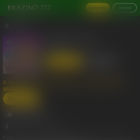
CADASTRO
ENTRAR
VOLTAR
BONANZA TRILLION
BGAMING
CADASTRO
ENTRAR
O JOGO ESTARÁ DISPONÍVEL APÓS O CADASTRO NO
BRAZINO777.
CADASTRO
6
920
Visualizações
RTP:
97.17%
O jogo pode causar dependência, ansiedade, depressão e prejuízos