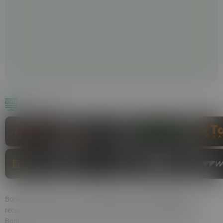
PROVEDORES
Bonanza Trillion é um dos slots online de vídeo da
BGaming
com
recursos confirmados como Additional Free Spins, Avalanche e
Bonus Bet. O ganho máximo informado é de 5.000x o valor da