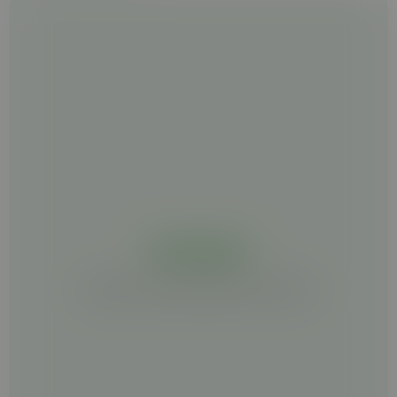
NÃO HÁ DADOS
ESPERA ALGUNS SEGUNDOS POR FAVOR