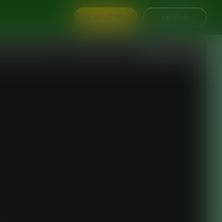
CADASTRO
ENTRAR