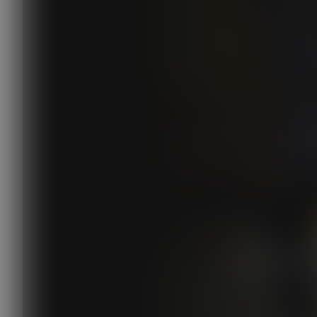
Por favor, regi