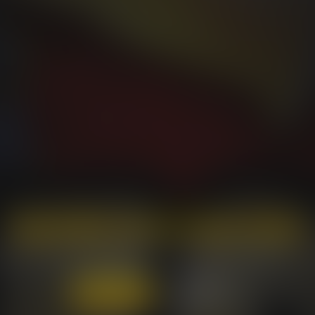
REGISTRE-SE OU FAÇA LOGIN
stre-se ou faça login para fazer seu primeiro depósito e 
CADASTRO
ENTRAR