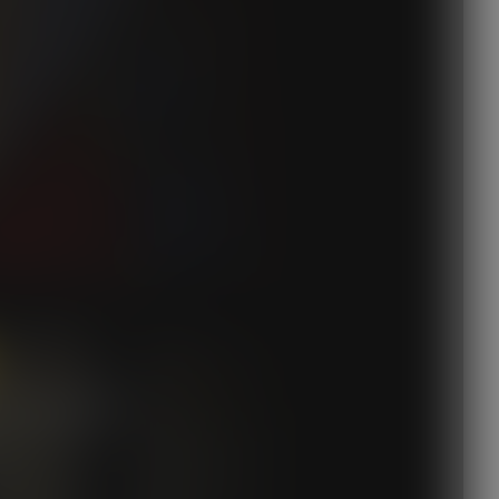
começar a jogar.