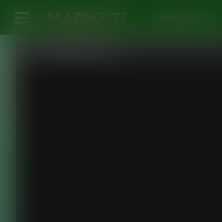
COMPETIÇÕES
BOOMSTICK BILL™