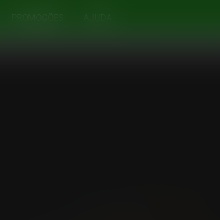
PROMOÇÕES
AJUDA