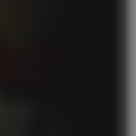
começar a jogar.