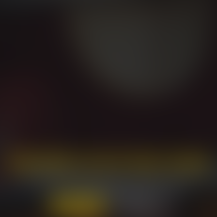
REGISTRE-SE OU FAÇA LOGIN
stre-se ou faça login para fazer seu primeiro depósito e 
CADASTRO
ENTRAR