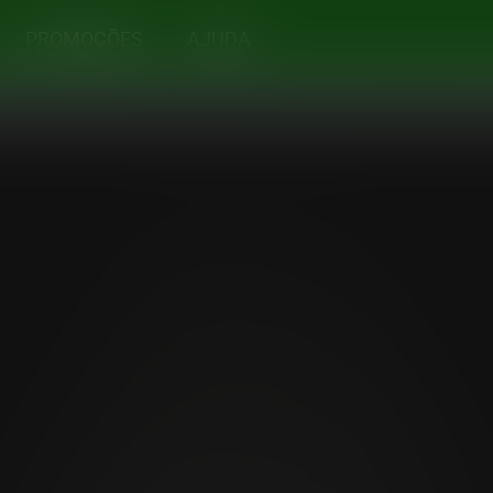
PROMOÇÕES
AJUDA