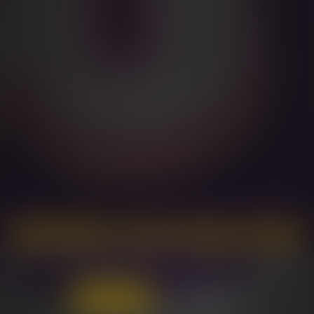
REGISTRE-SE OU FAÇA LOGIN
stre-se ou faça login para fazer seu primeiro depósito e 
CADASTRO
ENTRAR