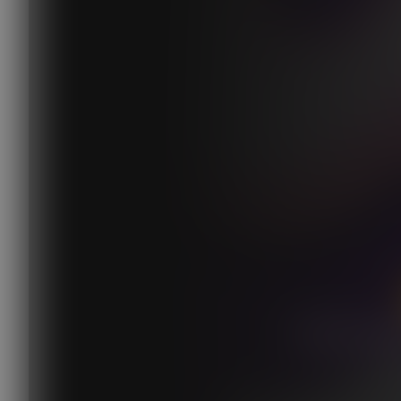
Por favor, regi