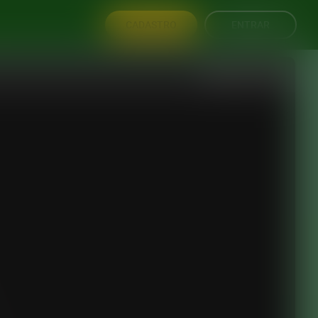
CADASTRO
ENTRAR