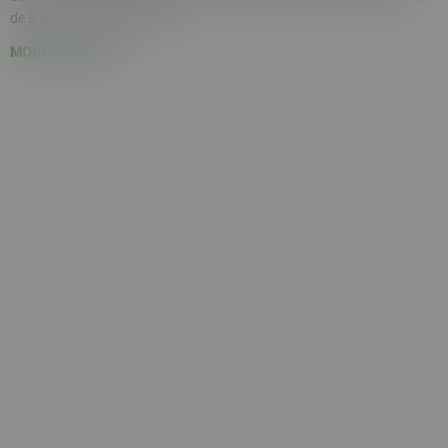
de 5.804x o valor da aposta.
MOSTRAR MAIS
O QUE É O SLOT CAPTAIN WINBREAKER™?
Captain Winbreaker™ foi desenvolvido pela Games Global, com
estúdio Northern Lights Gaming, e tem lançamento registrado em
23/11/2025. A configuração informada é de 5x4, com sistema de
pagamento 20.
O RTP teórico é de 94,14% e a volatilidade indicada é média. Esses
dados representam características matemáticas e não garantem
resultados individuais.
Visão geral: Captain Winbreaker™
No cassino Brazino777, Captain Winbreaker™ apresenta as seguintes
características técnicas confirmadas:
CARACTERÍSTICA
DETALHES
Nome
Captain Winbreaker™