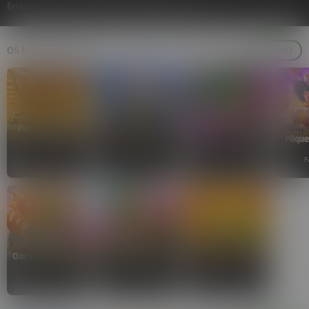
financeiros. Jogue com responsabilidade. 18+
OS MAIS JOGADOS
VER MAIS
EXCLUSIVO
Fortune Garuda
500
Pachinko
FlyX™ Cash Turbo™
Pôque
TADA
NEKO
BUCK STAKES
F
Onça Sortuda 500
Lucky Jaguar 2
4 Pots of Egypt
TADA
TADA
3OAKS