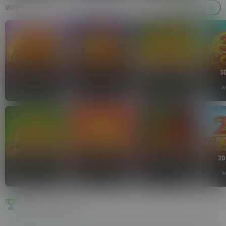
WAZDAN
VER MAIS
Hot Slot™: 777
25 Coins™
9 Coins™
Cash Out Grand
30
Gold Edition
WAZDAN
WAZDAN
WAZDAN
W
FS HOJE
Hot Slot™: 777
Hot Slot™: 777
Cash Out
Sun of Fortune
Crown
20
WAZDAN
WAZDAN
WAZDAN
W
ÚLTIMOS GANHOS