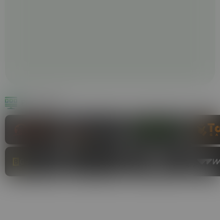
PROVEDORES