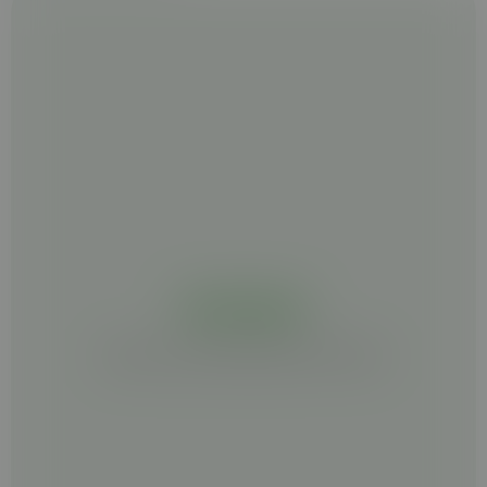
NÃO HÁ DADOS
ESPERA ALGUNS SEGUNDOS POR FAVOR