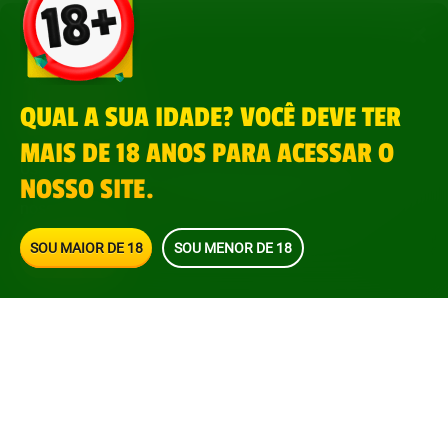
QUAL A SUA IDADE? VOCÊ DEVE TER
MAIS DE 18 ANOS PARA ACESSAR O
Usamos cookies para melhorar sua experiência. Ao
NOSSO SITE.
usar o Brazino777, você aceita nossos cookies. Veja
nossos
Termos e Condições
para mais.
SOU MAIOR DE 18
SOU MENOR DE 18
Menu
Slot
Ao Vivo
Crash
OK
Brazino 777
Jogos De Cassino
Cassino Ao Vivo
Esporte Bet
Mapa Do Site XML
Live Bet