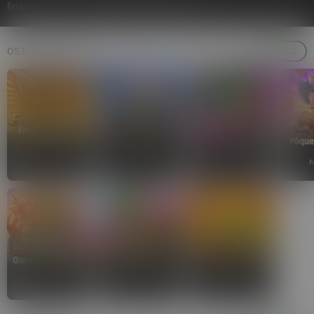
financeiros. Jogue com responsabilidade. 18+
OS MAIS JOGADOS
VER MAIS
EXCLUSIVO
Fortune Garuda
500
Pachinko
FlyX™ Cash Turbo™
Pôque
TADA
NEKO
BUCK STAKES
F
Onça Sortuda 500
Lucky Jaguar 2
4 Pots of Egypt
TADA
TADA
3OAKS