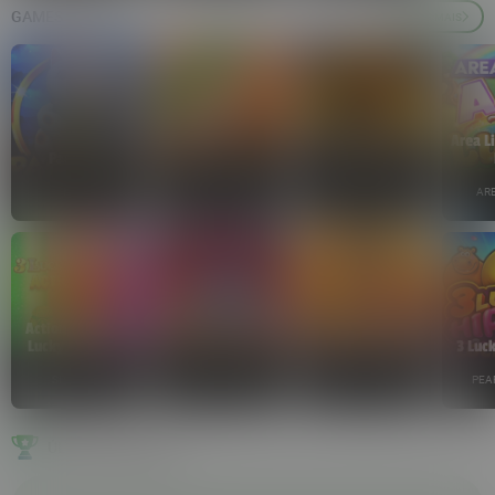
GAMES GLOBAL
VER MAIS
EXCLUSIVO
Area L
Pachinko
FlyX™
Catrina
NEKO
BUCK STAKES
NEKO
AR
Action Boost ™ 3
Area Link™ Phoenix
Golden Tiger:
Lucky Rainbows
Firestorm
Jackpot Fortunes™
3 Luc
SPINPLAY
AREAVEGAS
NEKO
PEA
ÚLTIMOS GANHOS