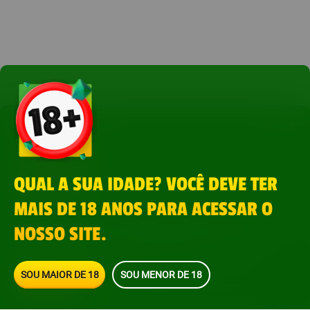
Entre os recursos confirmados estão Avalanche, Bonus Game, Bonus
symbols. A ocorrência de cada recurso depende das regras da
rodada.
CLUSTERBUCK™ - FAQ
Qual é o RTP de ClusterBuck™?
O RTP teórico informado é de 94,04%. Esse percentual é calculado em
muitas rodadas e não determina o resultado de uma sessão
individual.
QUAL A SUA IDADE? VOCÊ DEVE TER
Qual é o ganho máximo de ClusterBuck™?
MAIS DE 18 ANOS PARA ACESSAR O
O multiplicador máximo confirmado é de 12.000x o valor da aposta.
Usamos cookies para melhorar sua experiência. Ao
NOSSO SITE.
Quais recursos estão disponíveis em ClusterBuck™?
usar o Brazino777, você aceita nossos cookies. Veja
nossos
Termos e Condições
para mais.
Os recursos confirmados incluem Avalanche, Bonus Game, Bonus
symbols, Bonus wheel. A lista completa aparece na visão geral.
SOU MAIOR DE 18
SOU MENOR DE 18
Menu
Slot
Ao Vivo
Crash
OK