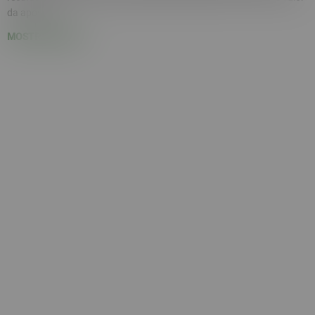
da aposta.
MOSTRAR MAIS
O QUE É O SLOT CLUSTERBUCK™?
ClusterBuck™ foi desenvolvido pela Games Global, com estúdio
Northern Lights Gaming, e tem lançamento registrado em
11/08/2025. A configuração informada é de 6x6, com sistema de
pagamento Cluster Pays.
O RTP teórico é de 94,04% e a volatilidade indicada é média. Esses
dados representam características matemáticas e não garantem
resultados individuais.
Visão geral: ClusterBuck™
No cassino Brazino777, ClusterBuck™ apresenta as seguintes
características técnicas confirmadas:
CARACTERÍSTICA
DETALHES
Nome
ClusterBuck™