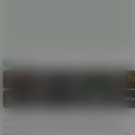
PROVEDORES
ClusterBuck™ é um slot de vídeo da Games Global entre os slots
online e jogos de cassino. O título combina o tema Banana com o
recurso Avalanche. O ganho máximo informado é de 12.000x o valor