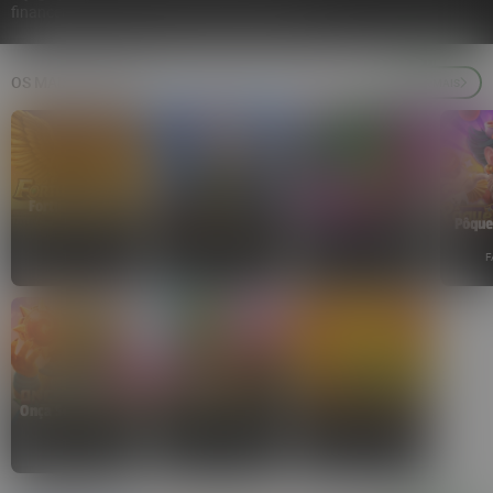
financeiros. Jogue com responsabilidade. 18+
OS MAIS JOGADOS
VER MAIS
EXCLUSIVO
Fortune Garuda
500
Pachinko
FlyX™ Cash Turbo™
Pôque
TADA
NEKO
BUCK STAKES
F
Onça Sortuda 500
Lucky Jaguar 2
4 Pots of Egypt
TADA
TADA
3OAKS