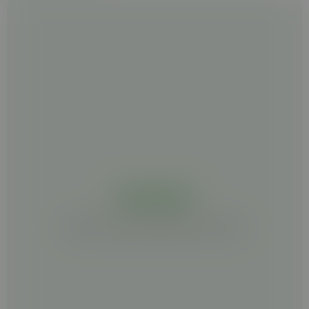
NÃO HÁ DADOS
ESPERA ALGUNS SEGUNDOS POR FAVOR