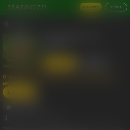
CADASTRO
ENTRAR
VOLTAR
CRAZY MONKEY ULTRA
LINK&WIN™
NEKO
CADASTRO
ENTRAR
O JOGO ESTARÁ DISPONÍVEL APÓS O CADASTRO NO
BRAZINO777.
CADASTRO
29
11549
Visualizações
RTP:
94.5%
O jogo pode causar dependência, ansiedade, depressão e prejuízos