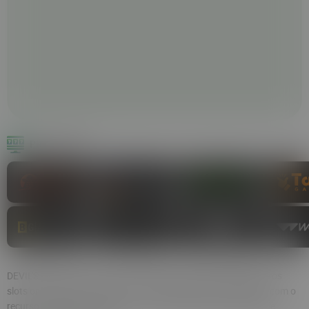
PROVEDORES
DEVIL'S HOT POTS™ é um slot de vídeo da Games Global entre os
slots online e jogos de cassino. O título combina o tema Black com o
recurso Additional Free Spins. O ganho máximo informado é de