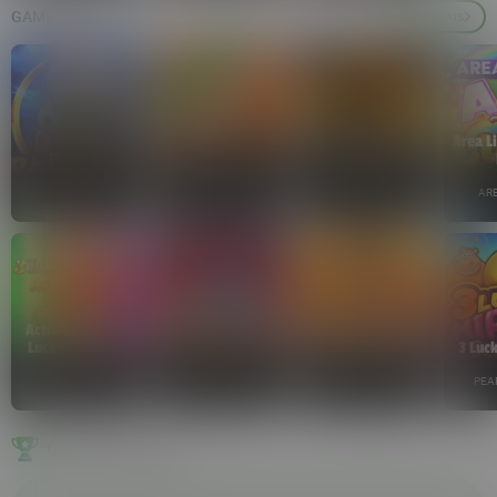
GAMES GLOBAL
VER MAIS
EXCLUSIVO
Area L
Pachinko
FlyX™
Catrina
NEKO
BUCK STAKES
NEKO
AR
Action Boost ™ 3
Area Link™ Phoenix
Golden Tiger:
Lucky Rainbows
Firestorm
Jackpot Fortunes™
3 Luc
SPINPLAY
AREAVEGAS
NEKO
PEA
ÚLTIMOS GANHOS