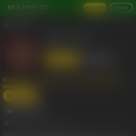
CADASTRO
ENTRAR
VOLTAR
DEVIL'S HOT POTS™
FOXIUM
CADASTRO
ENTRAR
O JOGO ESTARÁ DISPONÍVEL APÓS O CADASTRO NO
BRAZINO777.
CADASTRO
24
17646
Visualizações
RTP:
94.44%
O jogo pode causar dependência, ansiedade, depressão e prejuízos