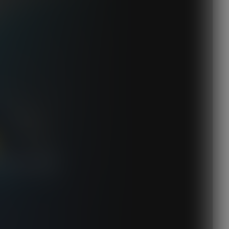
começar a jogar.