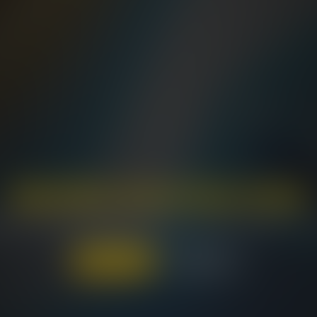
REGISTRE-SE OU FAÇA LOGIN
stre-se ou faça login para fazer seu primeiro depósito e 
CADASTRO
ENTRAR