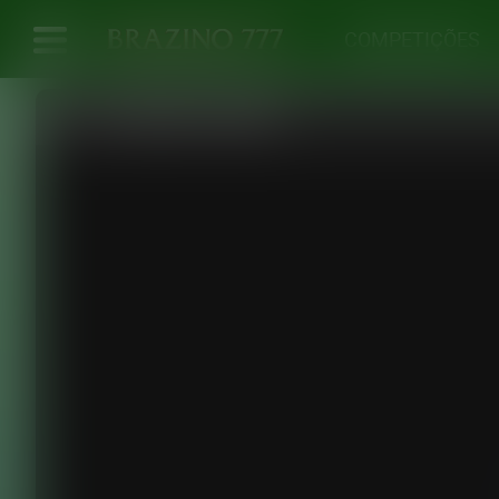
COMPETIÇÕES
DIAMOND TRADER™