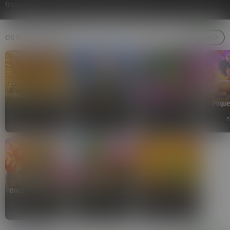
financeiros. Jogue com responsabilidade. 18+
OS MAIS JOGADOS
VER MAIS
EXCLUSIVO
Fortune Garuda
500
Pachinko
FlyX™ Cash Turbo™
Pôque
TADA
NEKO
BUCK STAKES
F
Onça Sortuda 500
Lucky Jaguar 2
4 Pots of Egypt
TADA
TADA
3OAKS