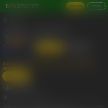
CADASTRO
ENTRAR
VOLTAR
DRAGONS ERUPT™
ALCHEMY
CADASTRO
ENTRAR
O JOGO ESTARÁ DISPONÍVEL APÓS O CADASTRO NO
BRAZINO777.
CADASTRO
69
16979
Visualizações
RTP:
94%
O jogo pode causar dependência, ansiedade, depressão e prejuízos