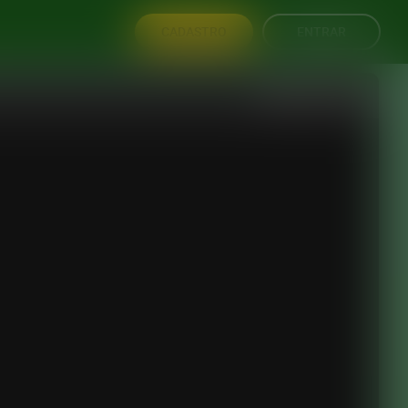
CADASTRO
ENTRAR