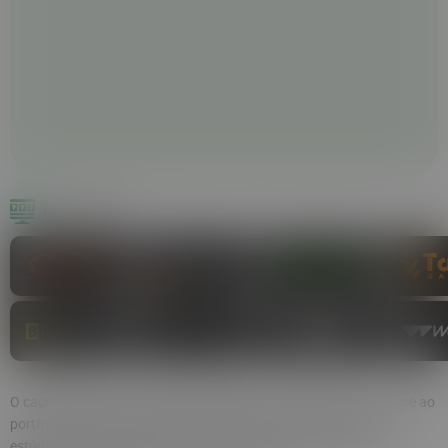
PROVEDORES
O caça-níqueis Fire and Roses Gold Blitz Fortune Tower™ pertence ao
portfólio do provedor Games Global e tem desenvolvimento do
estúdio Triple Edge Studios. A ficha do jogo reúne os dados