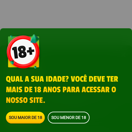
Inicie a rodada e acompanhe o resultado exibido pelo jogo.
Observe se algum dos recursos confirmados foi aplicado durante
a rodada.
Encerre a sessão ao atingir o limite de tempo ou de gasto
definido.
Os recursos Additional Free Spins, Bonus Game, Bonus symbols e
Bothway fazem parte da configuração informada, mas não alteram
a natureza aleatória de cada rodada.
FIRE AND ROSES GOLD BLITZ FORTUNE TOWER™ - FAQ
QUAL A SUA IDADE? VOCÊ DEVE TER
Qual é o RTP de Fire and Roses Gold Blitz Fortune Tower™?
MAIS DE 18 ANOS PARA ACESSAR O
O RTP informado é de 94,20%. Esse percentual é teórico, calculado
Usamos cookies para melhorar sua experiência. Ao
em um grande volume de rodadas, e não garante resultados
NOSSO SITE.
usar o Brazino777, você aceita nossos cookies. Veja
individuais.
nossos
Termos e Condições
para mais.
Qual é o ganho máximo de Fire and Roses Gold Blitz Fortune
SOU MAIOR DE 18
SOU MENOR DE 18
Tower™?
Menu
Slot
Ao Vivo
Crash
OK
O limite técnico informado é de 5.000x o valor da aposta. Esse