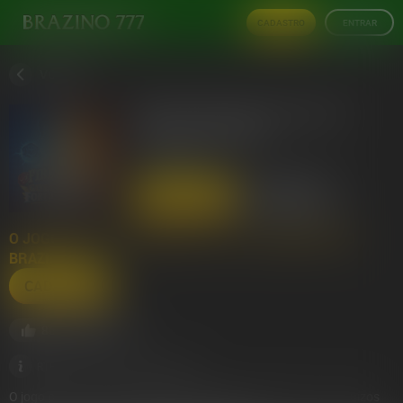
CADASTRO
ENTRAR
VOLTAR
FIRE AND ROSES GOLD BLITZ
FORTUNE TOWER™
TRIPLE_EDGE
CADASTRO
ENTRAR
O JOGO ESTARÁ DISPONÍVEL APÓS O CADASTRO NO
BRAZINO777.
CADASTRO
86
27150
Visualizações
RTP:
94.2%
O jogo pode causar dependência, ansiedade, depressão e prejuízos