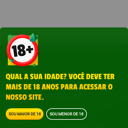
Escolha um valor de aposta dentro dos limites exibidos.
Inicie a rodada e aguarde a conclusão dos rolos.
Confira as combinações e os recursos ativados no resultado.
Entre os recursos confirmados estão Additional Free Spins, Bonus
Game, Bonus symbols. A ocorrência de cada recurso depende das
regras da rodada.
FLOATING TIGER GOLD BLITZ FORTUNES™ - FAQ
Qual é o RTP de Floating Tiger Gold Blitz Fortunes™?
O RTP teórico informado é de 94,01%. Esse percentual é calculado em
QUAL A SUA IDADE? VOCÊ DEVE TER
muitas rodadas e não determina o resultado de uma sessão
MAIS DE 18 ANOS PARA ACESSAR O
individual.
Usamos cookies para melhorar sua experiência. Ao
NOSSO SITE.
usar o Brazino777, você aceita nossos cookies. Veja
Qual é o ganho máximo de Floating Tiger Gold Blitz Fortunes™?
nossos
Termos e Condições
para mais.
O multiplicador máximo confirmado é de 5.000x o valor da aposta.
SOU MAIOR DE 18
SOU MENOR DE 18
Menu
Slot
Ao Vivo
Crash
Quais recursos estão disponíveis em Floating Tiger Gold Blitz
OK
Fortunes™?