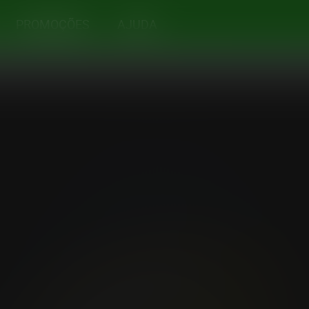
PROMOÇÕES
AJUDA