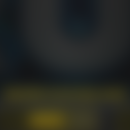
REGISTRE-SE OU FAÇA LOGIN
stre-se ou faça login para fazer seu primeiro depósito e 
CADASTRO
ENTRAR