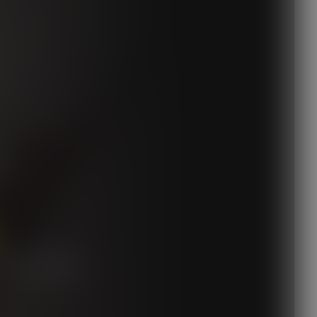
começar a jogar.