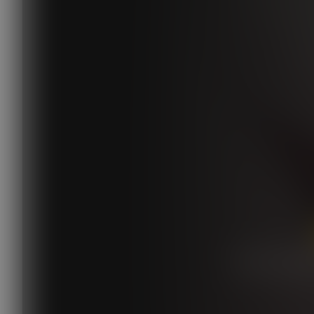
Por favor, regi