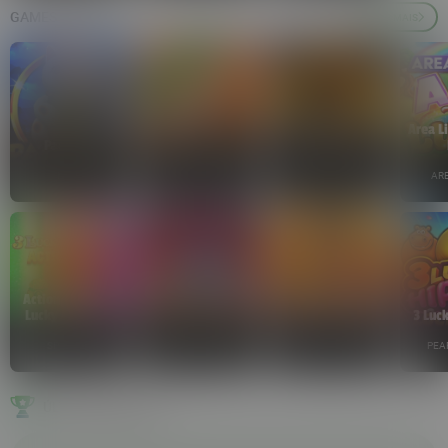
GAMES GLOBAL
VER MAIS
EXCLUSIVO
Area L
Pachinko
FlyX™
Catrina
NEKO
BUCK STAKES
NEKO
AR
Action Boost ™ 3
Area Link™ Phoenix
Golden Tiger:
Lucky Rainbows
Firestorm
Jackpot Fortunes™
3 Luc
SPINPLAY
AREAVEGAS
NEKO
PEA
ÚLTIMOS GANHOS