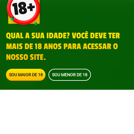
QUAL A SUA IDADE? VOCÊ DEVE TER
MAIS DE 18 ANOS PARA ACESSAR O
Usamos cookies para melhorar sua experiência. Ao
NOSSO SITE.
usar o Brazino777, você aceita nossos cookies. Veja
nossos
Termos e Condições
para mais.
SOU MAIOR DE 18
SOU MENOR DE 18
Menu
Slot
Ao Vivo
Crash
OK
Brazino 777
Jogos De Cassino
Cassino Ao Vivo
Esporte Bet
Mapa Do Site XML
Live Bet