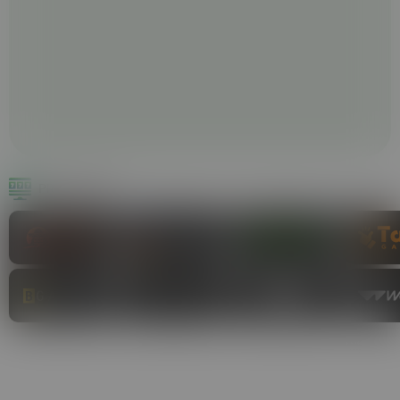
PROVEDORES