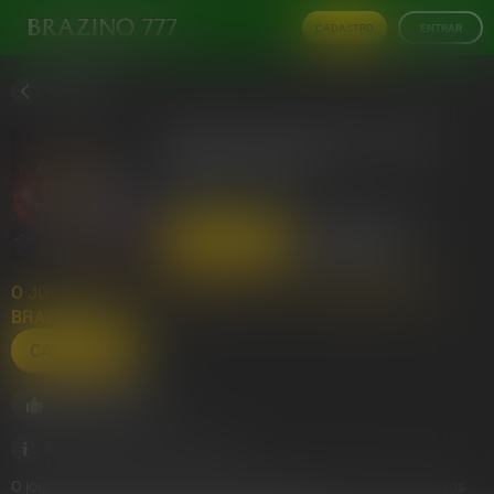
CADASTRO
ENTRAR
VOLTAR
GIVE ME GOLD: MINE N' SHINE
POWER COMBO™
ALL41
CADASTRO
ENTRAR
O JOGO ESTARÁ DISPONÍVEL APÓS O CADASTRO NO
BRAZINO777.
CADASTRO
82
28864
Visualizações
RTP:
94.2%
O jogo pode causar dependência, ansiedade, depressão e prejuízos