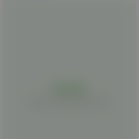
NÃO HÁ DADOS
ESPERA ALGUNS SEGUNDOS POR FAVOR