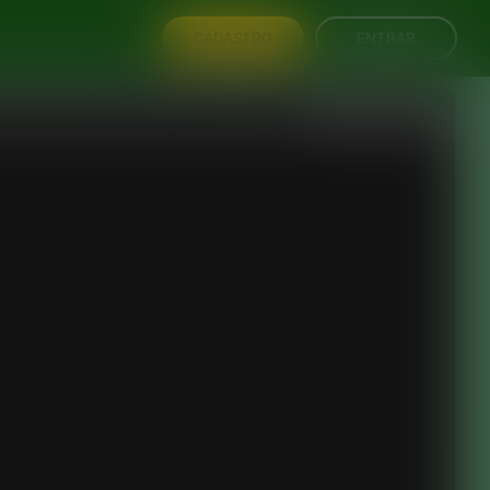
CADASTRO
ENTRAR