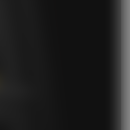
começar a jogar.