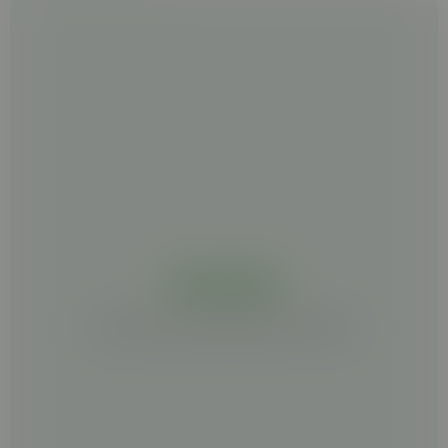
NÃO HÁ DADOS
ESPERA ALGUNS SEGUNDOS POR FAVOR