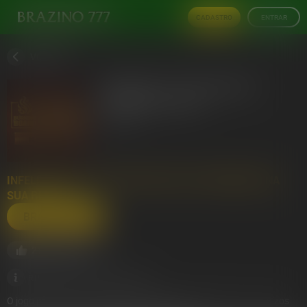
CADASTRO
ENTRAR
VOLTAR
HOT SLOT™: 777 CASH OUT
BURNING BOARD™
WAZDAN
INFELIZMENTE, ESTE JOGO NÃO ESTÁ DISPONÍVEL NA
SUA REGIÃO.
BRAZINO777
21
6553
Visualizações
RTP:
86.15%
O jogo pode causar dependência, ansiedade, depressão e prejuízos