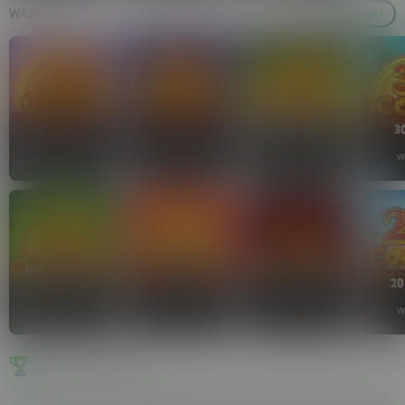
WAZDAN
VER MAIS
Hot Slot™: 777
25 Coins™
9 Coins™
Cash Out Grand
30
Gold Edition
WAZDAN
WAZDAN
WAZDAN
W
Hot Slot™: 777
Hot Slot™: 777
Cash Out
Sun of Fortune
Crown
20
WAZDAN
WAZDAN
WAZDAN
W
ÚLTIMOS GANHOS