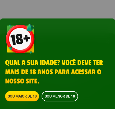
QUAL A SUA IDADE? VOCÊ DEVE TER
MAIS DE 18 ANOS PARA ACESSAR O
Usamos cookies para melhorar sua experiência. Ao
NOSSO SITE.
usar o Brazino777, você aceita nossos cookies. Veja
nossos
Termos e Condições
para mais.
SOU MAIOR DE 18
SOU MENOR DE 18
Menu
Slot
Ao Vivo
Crash
OK