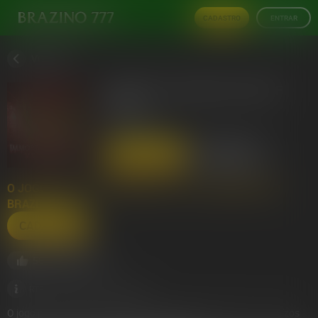
CADASTRO
ENTRAR
VOLTAR
IMMORTAL ROMANCE VEIN OF
GOLD™
STORMCRAFT
CADASTRO
ENTRAR
O JOGO ESTARÁ DISPONÍVEL APÓS O CADASTRO NO
BRAZINO777.
CADASTRO
56
25840
Visualizações
RTP:
94%
O jogo pode causar dependência, ansiedade, depressão e prejuízos