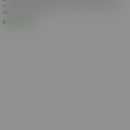
consultados antes de iniciar uma sessão. Este título faz parte da
categoria de slots online.
MOSTRAR MAIS
O QUE É O SLOT IMMORTAL ROMANCE VEIN OF GOLD™?
Immortal Romance Vein of Gold™ é um slot de vídeo cuja
organização deve ser observada a partir dos dados confirmados. No
cassino Brazino777, o jogador pode consultar essas informações e
definir limites pessoais antes de jogar.
A configuração confirmada inclui estrutura de 6x4, sistema de
pagamento com 4096 Ways, RTP de 94% e volatilidade alta.
Entre os recursos registrados estão Bonus Buy, Cash Collector, Free
Spins e Jackpot. A forma de funcionamento de cada recurso deve ser
verificada diretamente na interface do jogo.
Visão geral: Immortal Romance Vein of Gold™
A tabela resume apenas as características confirmadas para este
título.