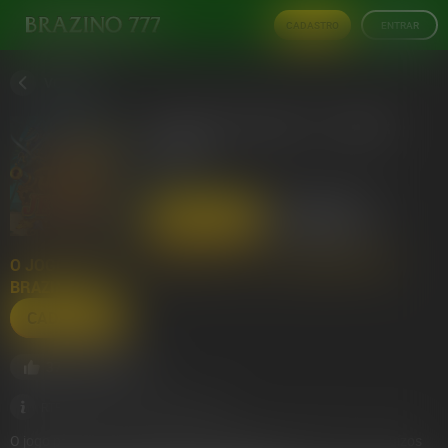
CADASTRO
ENTRAR
VOLTAR
JAWS AND JEWELS™ POWER
COMBO
INO
CADASTRO
ENTRAR
O JOGO ESTARÁ DISPONÍVEL APÓS O CADASTRO NO
BRAZINO777.
CADASTRO
37
11864
Visualizações
RTP:
94.25%
O jogo pode causar dependência, ansiedade, depressão e prejuízos