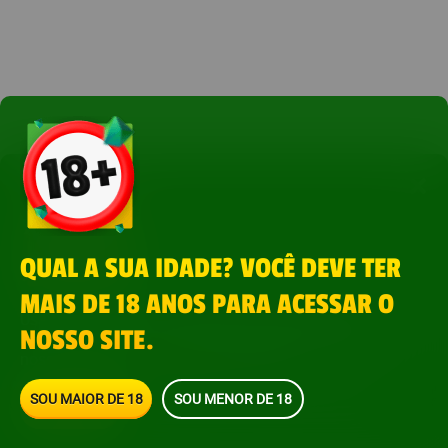
Multiplier. A ocorrência de cada recurso depende das regras da
rodada.
JAWS AND JEWELS™ POWER COMBO - FAQ
Qual é o RTP de Jaws and Jewels™ Power Combo?
O RTP teórico informado é de 94,25%. Esse percentual é calculado em
muitas rodadas e não determina o resultado de uma sessão
individual.
Qual é o ganho máximo de Jaws and Jewels™ Power Combo?
O multiplicador máximo confirmado é de 5.000x o valor da aposta.
QUAL A SUA IDADE? VOCÊ DEVE TER
Quais recursos estão disponíveis em Jaws and Jewels™ Power
MAIS DE 18 ANOS PARA ACESSAR O
Combo?
Usamos cookies para melhorar sua experiência. Ao
NOSSO SITE.
Os recursos confirmados incluem Free Spins, Mega Symbol (3x3),
usar o Brazino777, você aceita nossos cookies. Veja
nossos
Termos e Condições
para mais.
Multiplier, Random Wilds / Additional Wilds. A lista completa aparece
na visão geral.
SOU MAIOR DE 18
SOU MENOR DE 18
Menu
Slot
Ao Vivo
Crash
OK