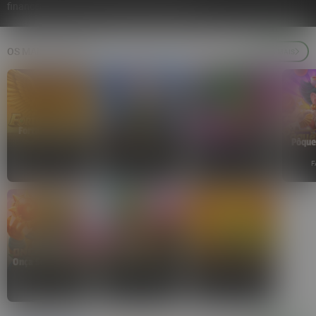
financeiros. Jogue com responsabilidade. 18+
OS MAIS JOGADOS
VER MAIS
EXCLUSIVO
Fortune Garuda
500
Pachinko
FlyX™ Cash Turbo™
Pôque
TADA
NEKO
BUCK STAKES
F
Onça Sortuda 500
Lucky Jaguar 2
4 Pots of Egypt
TADA
TADA
3OAKS