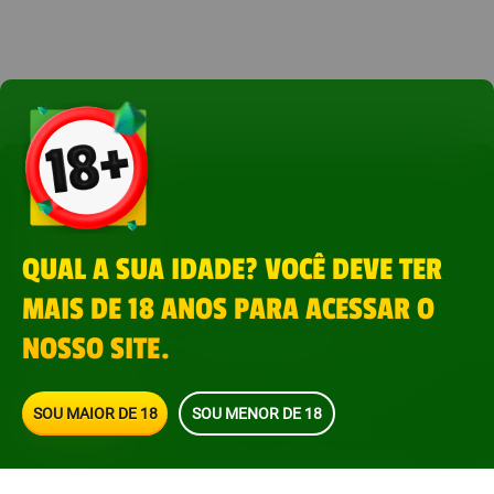
previamente.
Os recursos confirmados, como Bonus symbols, Bonus wheel e Cash
Collector, fazem parte da configuração do jogo e não asseguram um
resultado específico.
JOKER CASH UNCOVERED™ - FAQ
Qual é o RTP de Joker Cash Uncovered™?
O RTP informado é de 94,01%. Esse percentual é teórico, calculado ao
longo de muitas rodadas, e não garante retorno em uma sessão
QUAL A SUA IDADE? VOCÊ DEVE TER
individual.
MAIS DE 18 ANOS PARA ACESSAR O
Qual é o ganho máximo de Joker Cash Uncovered™?
Usamos cookies para melhorar sua experiência. Ao
NOSSO SITE.
usar o Brazino777, você aceita nossos cookies. Veja
O limite técnico informado é de 2.500x sobre a aposta. Trata-se de
nossos
Termos e Condições
para mais.
um teto do jogo, não de um resultado garantido.
SOU MAIOR DE 18
SOU MENOR DE 18
Quais recursos especiais aparecem em Joker Cash Uncovered™?
Menu
Slot
Ao Vivo
Crash
OK
Os recursos confirmados incluem Bonus symbols, Bonus wheel, Cash
Collector, Feature: Random reward, Fixed Jackpots, Free Spins, RTP