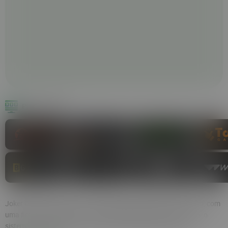
PROVEDORES
Joker Cash Uncovered™ é um caça-níqueis da High Limit Studio, com
uma ficha técnica voltada a quem deseja conhecer a estrutura, o
sistema de pagamento e os recursos confirmados do jogo.