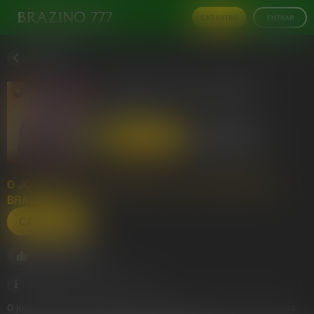
CADASTRO
ENTRAR
VOLTAR
JOKER CASH UNCOVERED™
HIGH_LIMIT
CADASTRO
ENTRAR
O JOGO ESTARÁ DISPONÍVEL APÓS O CADASTRO NO
BRAZINO777.
CADASTRO
59
24608
Visualizações
RTP:
94.01%
O jogo pode causar dependência, ansiedade, depressão e prejuízos