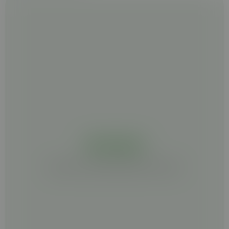
NÃO HÁ DADOS
ESPERA ALGUNS SEGUNDOS POR FAVOR