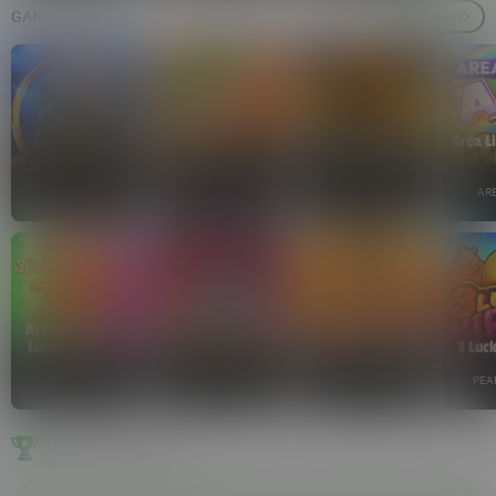
GAMES GLOBAL
VER MAIS
EXCLUSIVO
Area L
Pachinko
FlyX™
Catrina
NEKO
BUCK STAKES
NEKO
AR
Action Boost ™ 3
Area Link™ Phoenix
Golden Tiger:
Lucky Rainbows
Firestorm
Jackpot Fortunes™
3 Luc
SPINPLAY
AREAVEGAS
NEKO
PEA
ÚLTIMOS GANHOS