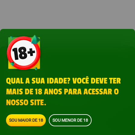
Confira as combinações e os recursos ativados no resultado.
Entre os recursos confirmados estão Additional Free Spins, Bonus
Bet, Bonus Game. A ocorrência de cada recurso depende das regras
da rodada.
KINGS OF CRYSTALS III POWER COMBO™ - FAQ
Qual é o RTP de Kings of Crystals III POWER COMBO™?
O RTP teórico informado é de 94,20%. Esse percentual é calculado em
muitas rodadas e não determina o resultado de uma sessão
individual.
QUAL A SUA IDADE? VOCÊ DEVE TER
Qual é o ganho máximo de Kings of Crystals III POWER COMBO™?
MAIS DE 18 ANOS PARA ACESSAR O
Usamos cookies para melhorar sua experiência. Ao
O multiplicador máximo confirmado é de 10.000x o valor da aposta.
NOSSO SITE.
usar o Brazino777, você aceita nossos cookies. Veja
nossos
Termos e Condições
para mais.
Quais recursos estão disponíveis em Kings of Crystals III POWER
COMBO™?
SOU MAIOR DE 18
SOU MENOR DE 18
Menu
Slot
Ao Vivo
Crash
OK
Os recursos confirmados incluem Additional Free Spins, Bonus Bet,
Bonus Game, Bonus symbols. A lista completa aparece na visão