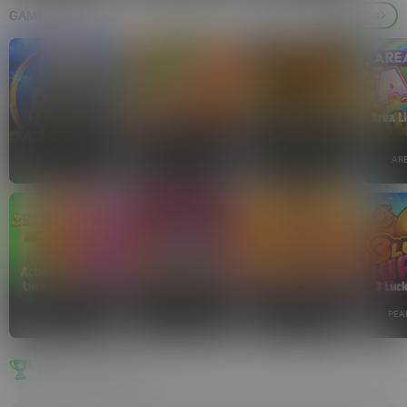
GAMES GLOBAL
VER MAIS
EXCLUSIVO
Area L
Pachinko
FlyX™
Catrina
NEKO
BUCK STAKES
NEKO
AR
Action Boost ™ 3
Area Link™ Phoenix
Golden Tiger:
Lucky Rainbows
Firestorm
Jackpot Fortunes™
3 Luc
SPINPLAY
AREAVEGAS
NEKO
PEA
ÚLTIMOS GANHOS