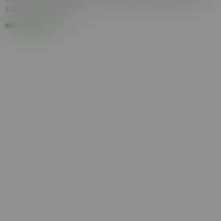
3.000x o valor da aposta.
MOSTRAR MAIS
O QUE É O SLOT KNIGHTS OF THE GOLDEN EGG™?
Knights of the Golden Egg™ foi desenvolvido pela Games Global, com
estúdio Gold Coin Studios, e tem lançamento registrado em
25/11/2024. A configuração informada é de 5x3-4-5-4-3, com
sistema de pagamento 720.
O RTP teórico é de 94,30% e a volatilidade indicada é alta. Esses
dados representam características matemáticas e não garantem
resultados individuais.
Visão geral: Knights of the Golden Egg™
No cassino Brazino777, Knights of the Golden Egg™ apresenta as
seguintes características técnicas confirmadas:
CARACTERÍSTICA
DETALHES
Nome
Knights of the Golden Egg™