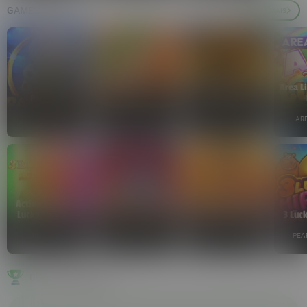
GAMES GLOBAL
VER MAIS
EXCLUSIVO
Area L
Pachinko
FlyX™
Catrina
NEKO
BUCK STAKES
NEKO
AR
Action Boost ™ 3
Area Link™ Phoenix
Golden Tiger:
Lucky Rainbows
Firestorm
Jackpot Fortunes™
3 Luc
SPINPLAY
AREAVEGAS
NEKO
PEA
ÚLTIMOS GANHOS