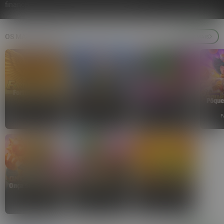
financeiros. Jogue com responsabilidade. 18+
OS MAIS JOGADOS
VER MAIS
EXCLUSIVO
Fortune Garuda
500
Pachinko
FlyX™ Cash Turbo™
Pôque
TADA
NEKO
BUCK STAKES
F
Onça Sortuda 500
Lucky Jaguar 2
4 Pots of Egypt
TADA
TADA
3OAKS