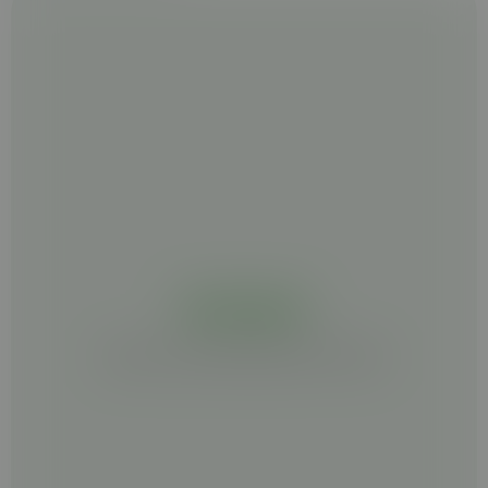
NÃO HÁ DADOS
ESPERA ALGUNS SEGUNDOS POR FAVOR